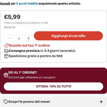
massima efficacia
Accedi
per
5 punti fedeltà
acquistando questo articolo.
- Carbone attivo: Riduce naturalmente i cattivi odori e elimina le macchie
gialle
€5,99
Prezzo
normale
- Massima igiene: Protegge gli spazi domestici garantendo un ambiente
Prezzo consigliato al pubblico: 8,49€
pulito
PREZZO
Per
€0,43
/
Pz
UNITARIO
- Facili da usare: Posizionamento semplice con parte filtrante verso l'alto
Quantità
Aggiungi al carrello
- Diverse dimensioni: Disponibili in formati adatti a tutte le esigenze
Diminuisci la quantità per Tappetini Igieni
Aumenta la quantità per Tappetini 
Sconto sul tuo 1° ordine
Consegna prevista
in 3-4 giorni lavorativi.
Spedizione gratis a partire da 59€
SEI AL 1° ORDINE?
Scrivici per ottenere un coupon!
OTTIENI -10% SU TUTTO
Scopri le promo del mese!