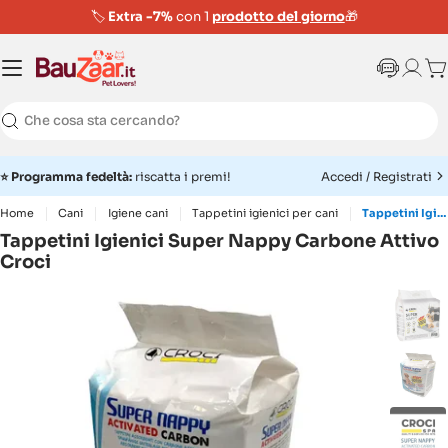
🏷️
Extra -7%
con 1
prodotto del giorno
🎁
Ca
Ricerca
⭐
Programma fedeltà:
riscatta i premi!
Accedi / Registrati
Home
Cani
Igiene cani
Tappetini igienici per cani
Tappetini Igienici Super Nappy Carbone Attivo Croci
Tappetini Igienici Super Nappy Carbone Attivo
Croci