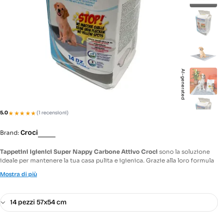
Apri supporto 9 in modalità modale
Apri s
AI-generated
★★★★★
★★★★★
5.0
(1 recensioni)
Croci
Brand:
Tappetini Igienici Super Nappy Carbone Attivo Croci
sono la soluzione
ideale per mantenere la tua casa pulita e igienica. Grazie alla loro formula
multistrato al carbone attivo, questi tappetini super assorbenti riducono i
Mostra di più
cattivi odori e nascondono le macchie, offrendo un ambiente
confortevole per il tuo amico a quattro zampe.
Caratteristiche:
- Super assorbenti: Strato superiore che trattiene i liquidi per una