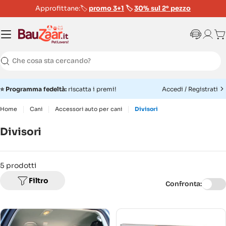
Approfittane:🏷️
promo 3+1
🏷️
30% sul 2° pezzo
Ca
Ricerca
⭐
Programma fedeltà:
riscatta i premi!
Accedi / Registrati
Home
Cani
Accessori auto per cani
Divisori
Divisori
5 prodotti
Filtro
Confronta: