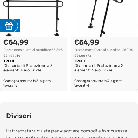
10
€64,99
€54,99
Prezzo
Prezzo
normale
normale
Prezzo consigliato al pubblico: 65,89€
Prezzo consigliato al pubblico: 48,79€
PREZZO
PREZZO
Per
Per
€64,99
/
Pz
€54,99
/
Pz
UNITARIO
UNITARIO
TRIXIE
TRIXIE
Divisorio di Protezione a 3
Divisorio di Protezione a 2
elementi Nero Trixie
elementi Nero Trixie
Consegna prevista in 3-4 giorni
Consegna prevista in 3-4 giorni
lavorativi
lavorativi
Divisori
L’attrezzatura giusta per viaggiare comodi e in sicurezza
in auto con il vostro amico di zampa. La nostra selezione