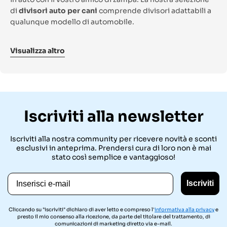
di
divisori auto per cani
comprende divisori adattabili a
qualunque modello di automobile.
Potrete scegliere tra i divisori auto per cani
applicabili ai
Visualizza altro
poggiatesta
, le classiche reti auto divisorie per cani, i
resistenti divisori auto da inserire all’interno del
bagagliaio
, le reti divisorie tubolari a più traverse e simili.
Esplorate luoghi sconosciuti viaggiando secondo il codice
della strada e senza alcun rischio. Qual è il divisorio per
Divisorio auto cane universale: i
Iscriviti alla newsletter
cani che fa per voi?
consigli di Bauzaar
Iscriviti alla nostra community per ricevere novità e sconti
I
divisori auto per cani
sono l’accessorio indispensabile
esclusivi in anteprima. Prendersi cura di loro non è mai
per viaggiare sicuri in auto con fido e per garantirgli uno
stato così semplice e vantaggioso!
spazio tutto suo durante il tragitto. Nessuna distrazione,
nessun pericolo. La nostra selezione racchiude solo i
Email
Iscriviti
migliori prodotti della categoria.
Cliccando su "iscriviti" dichiaro di aver letto e compreso l'
informativa alla privacy
e
presto il mio consenso alla ricezione, da parte del titolare del trattamento, di
comunicazioni di marketing diretto via e-mail.