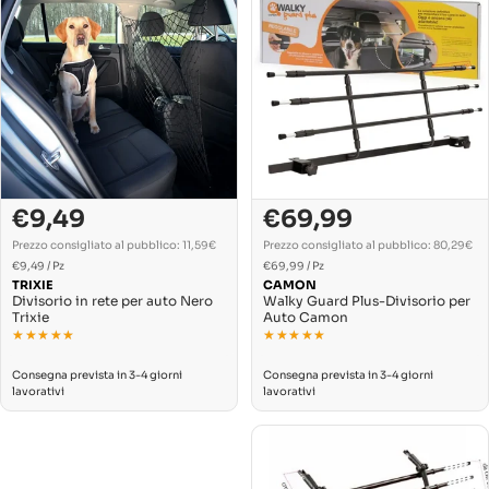
€9,49
€69,99
Prezzo
Prezzo
Prezzo
normale
di
normale
Prezzo consigliato al pubblico: 11,59€
Prezzo consigliato al pubblico: 80,29€
PREZZO
PREZZO
Per
vendita
Per
€9,49
/
Pz
€69,99
/
Pz
UNITARIO
UNITARIO
TRIXIE
CAMON
Divisorio in rete per auto Nero
Walky Guard Plus-Divisorio per
Trixie
Auto Camon
★★★★★
★★★★★
★★★★★
★★★★★
Consegna prevista in 3-4 giorni
Consegna prevista in 3-4 giorni
lavorativi
lavorativi