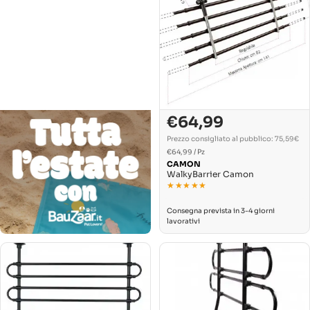
€64,99
Prezzo
normale
Prezzo consigliato al pubblico: 75,59€
PREZZO
Per
€64,99
/
Pz
UNITARIO
CAMON
WalkyBarrier Camon
★★★★★
★★★★★
Consegna prevista in 3-4 giorni
lavorativi