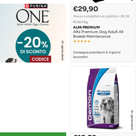
€29,90
Prezzo
normale
Prezzo consigliato al pubblico: 39,9€
PREZZO
Per
€1,50
/
Kg
UNITARIO
ALFA PREMIUM
Alfa Premium Dog Adult All
Breeds Maintenance
★★★★★
★★★★★
AI-generated
Consegna prevista in 3-4 giorni
lavorativi
AI-generated