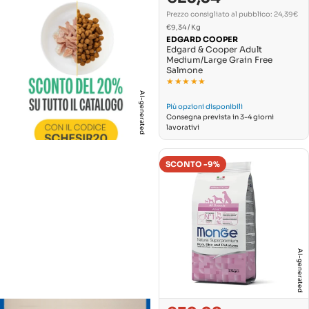
normale
Prezzo consigliato al pubblico: 24,39€
PREZZO
Per
€9,34
/
Kg
UNITARIO
EDGARD COOPER
Edgard & Cooper Adult
Medium/Large Grain Free
Salmone
★★★★★
★★★★★
AI-generated
Più opzioni disponibili
Consegna prevista in 3-4 giorni
lavorativi
SCONTO -9%
AI-generated