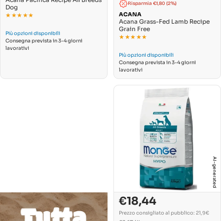
UNITARIO
Risparmia €1,80 (2%)
Dog
ACANA
★★★★★
★★★★★
Acana Grass-Fed Lamb Recipe
Grain Free
Più opzioni disponibili
★★★★★
★★★★★
Consegna prevista in 3-4 giorni
lavorativi
Più opzioni disponibili
Consegna prevista in 3-4 giorni
lavorativi
AI-generated
€18,44
Prezzo
Prezzo
di
normale
Prezzo consigliato al pubblico: 21,9€