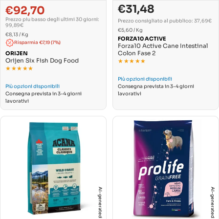
€31,48
€92,70
Prezzo
Prezzo
Prezzo
Prezzo
di
normale
Prezzo piu basso degli ultimi 30 giorni:
di
normale
Prezzo consigliato al pubblico: 37,69€
vendita
99,89€
PREZZO
vendita
Per
€5,60
/
Kg
PREZZO
Per
€8,13
/
Kg
UNITARIO
FORZA10 ACTIVE
UNITARIO
Risparmia €7,19 (7%)
Forza10 Active Cane Intestinal
Colon Fase 2
ORIJEN
Orijen Six Fish Dog Food
★★★★★
★★★★★
★★★★★
★★★★★
Più opzioni disponibili
Più opzioni disponibili
Consegna prevista in 3-4 giorni
Consegna prevista in 3-4 giorni
lavorativi
lavorativi
AI-generated
AI-generated