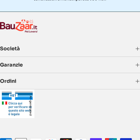
anziani.
Altro elemento da prendere in considerazione per la
scelta delle crocchette per cani è la
taglia
dell'animale
(piccola, media, medio-grande, grande, gigante), a
seconda della quale varierà anche la dimensione della
crocchetta, garantendone una migliore masticabilità e
digeribilità.
Società
Occorre poi tener conto di
determinate
caratteristiche
specifiche del proprio
Garanzie
animale domestico. Un cane con una vita caratterizzata da
un'intensa attività fisica avrà bisogno di un apporto
Ordini
nutritivo differente rispetto ad un cane dalla vita
prevalentemente sedentaria.
AI-generated
Vi sono poi
crocchette specifiche
per cagnoline in
gravidanza o in fase di allattamento e croccantini appositi
per animali sterilizzati. Per cani particolarmente soggetti
al rischio di obesità avremo poi crocchette light. In caso
di allergie e intolleranze alimentari, invece, l'ideale è
somministrare al proprio cane un mangime mono