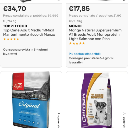
€34,70
€17,85
Prezzo
Prezzo
Prezzo
Prezzo
di
normale
di
normale
Prezzo consigliato al pubblico: 39,99€
Prezzo consigliato al pubblico: 21,9€
PREZZO
PREZZO
vendita
Per
vendita
Per
€1,74
/
Kg
€3,71
/
Kg
UNITARIO
UNITARIO
TOP PET FOOD
MONGE
Top Cane Adult Medium/Maxi
Monge Natural Superpremium
Mantenimento ricco di Manzo
All Breeds Adult Monoprotein
Light Salmone con Riso
★★★★★
★★★★★
★★★★★
★★★★★
Consegna prevista in 3-4 giorni
lavorativi
Più opzioni disponibili
Consegna prevista in 3-4 giorni
lavorativi
AI-generated
AI-generated