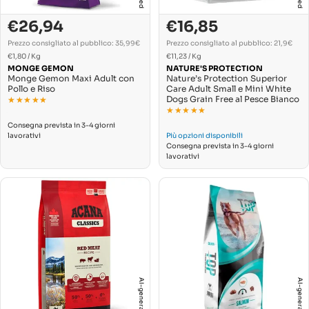
€26,94
€16,85
Prezzo
Prezzo
Prezzo
Prezzo
di
normale
di
normale
Prezzo consigliato al pubblico: 35,99€
Prezzo consigliato al pubblico: 21,9€
PREZZO
PREZZO
vendita
Per
vendita
Per
€1,80
/
Kg
€11,23
/
Kg
UNITARIO
UNITARIO
MONGE GEMON
NATURE'S PROTECTION
Monge Gemon Maxi Adult con
Nature’s Protection Superior
Pollo e Riso
Care Adult Small e Mini White
Dogs Grain Free al Pesce Bianco
★★★★★
★★★★★
★★★★★
★★★★★
Consegna prevista in 3-4 giorni
lavorativi
Più opzioni disponibili
Consegna prevista in 3-4 giorni
lavorativi
AI-generated
AI-generated