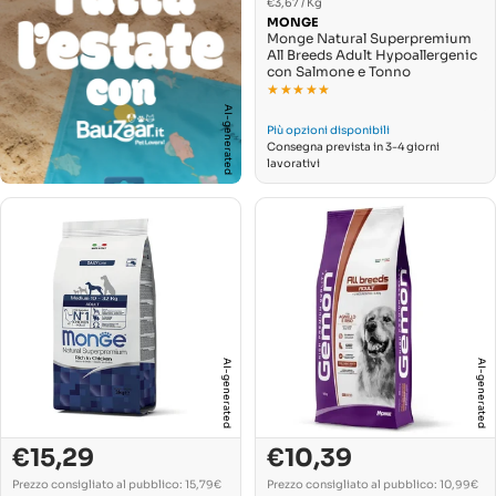
PREZZO
vendita
Per
€3,67
/
Kg
UNITARIO
MONGE
Monge Natural Superpremium
All Breeds Adult Hypoallergenic
con Salmone e Tonno
★★★★★
★★★★★
AI-generated
Più opzioni disponibili
Consegna prevista in 3-4 giorni
lavorativi
AI-generated
AI-generated
€15,29
€10,39
Prezzo
Prezzo
Prezzo
Prezzo
di
normale
di
normale
Prezzo consigliato al pubblico: 15,79€
Prezzo consigliato al pubblico: 10,99€