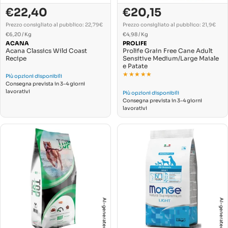
€22,40
€20,15
Prezzo
Prezzo
Prezzo
Prezzo
di
normale
di
normale
Prezzo consigliato al pubblico: 22,79€
Prezzo consigliato al pubblico: 21,9€
PREZZO
PREZZO
vendita
Per
vendita
Per
€6,20
/
Kg
€4,98
/
Kg
UNITARIO
UNITARIO
ACANA
PROLIFE
Acana Classics Wild Coast
Prolife Grain Free Cane Adult
Recipe
Sensitive Medium/Large Maiale
e Patate
★★★★★
★★★★★
Più opzioni disponibili
Consegna prevista in 3-4 giorni
lavorativi
Più opzioni disponibili
Consegna prevista in 3-4 giorni
lavorativi
AI-generated
AI-generated