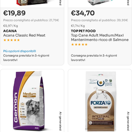
€19,89
€34,70
Prezzo
Prezzo
Prezzo
Prezzo
di
normale
di
normale
Prezzo consigliato al pubblico: 21,79€
Prezzo consigliato al pubblico: 39,99€
PREZZO
PREZZO
vendita
Per
vendita
Per
€5,97
/
Kg
€1,74
/
Kg
UNITARIO
UNITARIO
ACANA
TOP PET FOOD
Acana Classic Red Meat
Top Cane Adult Medium/Maxi
Mantenimento ricco di Salmone
★★★★★
★★★★★
★★★★★
★★★★★
Più opzioni disponibili
Consegna prevista in 3-4 giorni
Consegna prevista in 3-4 giorni
lavorativi
lavorativi
AI-generated
AI-generated