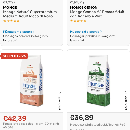
PREZZO
PREZZO
vendita
Per
vendita
Per
€3,07
/
Kg
€1,93
/
Kg
UNITARIO
UNITARIO
MONGE
MONGE GEMON
Monge Natural Superpremium
Monge Gemon All Breeds Adult
Medium Adult Ricco di Pollo
con Agnello e Riso
★★★★★
★★★★★
★★★★★
★★★★★
Più opzioni disponibili
Più opzioni disponibili
Consegna prevista in 3-4 giorni
Consegna prevista in 3-4 giorni
lavorativi
lavorativi
SCONTO -6%
AI-generated
AI-generated
€36,89
€42,39
Prezzo
Prezzo
Prezzo
Prezzo
di
normale
Prezzo piu basso degli ultimi 30 giorni:
di
normale
Prezzo consigliato al pubblico: 48,79€
vendita
45,04€
PREZZO
Per