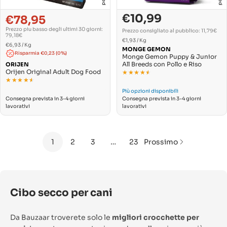
€10,99
€78,95
Prezzo
Prezzo
Prezzo
Prezzo
di
normale
Prezzo piu basso degli ultimi 30 giorni:
di
normale
Prezzo consigliato al pubblico: 11,79€
vendita
79,18€
PREZZO
vendita
Per
€1,93
/
Kg
PREZZO
Per
€6,93
/
Kg
UNITARIO
MONGE GEMON
UNITARIO
Risparmia €0,23 (0%)
Monge Gemon Puppy & Junior
All Breeds con Pollo e Riso
ORIJEN
Orijen Original Adult Dog Food
★★★★★
★★★★★
★★★★★
★★★★★
Più opzioni disponibili
Consegna prevista in 3-4 giorni
Consegna prevista in 3-4 giorni
lavorativi
lavorativi
1
2
3
…
23
Prossimo
Cibo secco per cani
Da Bauzaar troverete solo le
migliori crocchette per