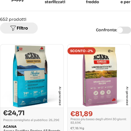
sterilizzati
freddo
e per
652 prodotti
Filtro
Confronta:
SCONTO -2%
AI-generated
AI-generated
€24,71
€81,89
Prezzo
Prezzo
Prezzo
di
normale
normale
Prezzo piu basso degli ultimi 30 giorni:
Prezzo consigliato al pubblico: 26,29€
vendita
83,69€
ACANA
PREZZO
Per
€7,18
/
Kg
Acana Pacifica Recipe All Breeds