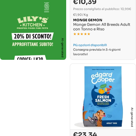
€10,39
Prezzo
Prezzo
di
normale
Prezzo consigliato al pubblico: 10,99€
PREZZO
vendita
Per
€1,90
/
Kg
UNITARIO
MONGE GEMON
Monge Gemon All Breeds Adult
con Tonno e Riso
★★★★★
★★★★★
AI-generated
Più opzioni disponibili
Consegna prevista in 3-4 giorni
lavorativi
AI-generated
€23,34
Prezzo