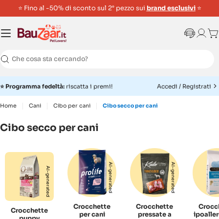
⭐ Fino al -50% di sconto sul 2° pezzo sui
brand esclusivi
⭐
Ca
Ricerca
⭐
Programma fedeltà:
riscatta i premi!
Accedi / Registrati
Home
Cani
Cibo per cani
Cibo secco per cani
Cibo secco per cani
AI-generated
AI-generated
AI-generated
Crocchette
Crocchette
Crocc
Crocchette
per cani
pressate a
ipoalle
puppy