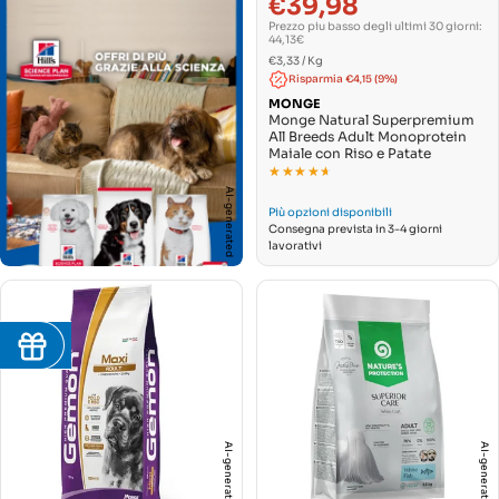
€39,98
Prezzo
Prezzo
di
normale
Prezzo piu basso degli ultimi 30 giorni:
vendita
44,13€
PREZZO
Per
€3,33
/
Kg
UNITARIO
Risparmia €4,15 (9%)
MONGE
Monge Natural Superpremium
All Breeds Adult Monoprotein
Maiale con Riso e Patate
★★★★★
★★★★★
AI-generated
Più opzioni disponibili
Consegna prevista in 3-4 giorni
lavorativi
11
AI-generated
AI-generated