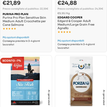
€21,89
€24,88
Prezzo
Prezzo
Prezzo
di
normale
normale
Prezzo consigliato al pubblico: 22,59€
Prezzo consigliato al pubblico: 24,39€
PREZZO
vendita
Per
€9,95
/
Kg
PURINA PRO PLAN
UNITARIO
Purina Pro Plan Sensitive Skin
EDGARD COOPER
Edgard & Cooper Adult
Medium Adult Crocchette per
Medium/Large Grain Free
Cane Salmone
Agnello
★★★★★
★★★★★
★★★★★
★★★★★
Più opzioni disponibili
Più opzioni disponibili
Consegna prevista in 3-4 giorni
Consegna prevista in 3-4 giorni
lavorativi
lavorativi
SCONTO -7%
AI-generated
AI-generated