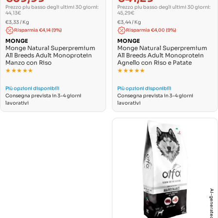
di
normale
di
normale
Prezzo piu basso degli ultimi 30 giorni:
Prezzo piu basso degli ultimi 30 giorni:
vendita
vendita
44,13€
45,29€
PREZZO
PREZZO
Per
Per
€3,33
/
Kg
€3,44
/
Kg
UNITARIO
UNITARIO
Risparmia €4,14 (9%)
Risparmia €4,00 (9%)
MONGE
MONGE
Monge Natural Superpremium
Monge Natural Superpremium
All Breeds Adult Monoprotein
All Breeds Adult Monoprotein
Manzo con Riso
Agnello con Riso e Patate
★★★★★
★★★★★
★★★★★
★★★★★
Più opzioni disponibili
Più opzioni disponibili
Consegna prevista in 3-4 giorni
Consegna prevista in 3-4 giorni
lavorativi
lavorativi
AI-generated