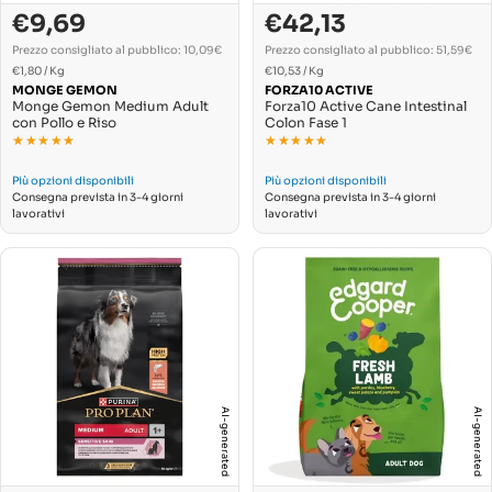
€9,69
€42,13
Prezzo
Prezzo
Prezzo
Prezzo
di
normale
di
normale
Prezzo consigliato al pubblico: 10,09€
Prezzo consigliato al pubblico: 51,59€
PREZZO
PREZZO
vendita
Per
vendita
Per
€1,80
/
Kg
€10,53
/
Kg
UNITARIO
UNITARIO
MONGE GEMON
FORZA10 ACTIVE
Monge Gemon Medium Adult
Forza10 Active Cane Intestinal
con Pollo e Riso
Colon Fase 1
★★★★★
★★★★★
★★★★★
★★★★★
Più opzioni disponibili
Più opzioni disponibili
Consegna prevista in 3-4 giorni
Consegna prevista in 3-4 giorni
lavorativi
lavorativi
AI-generated
AI-generated