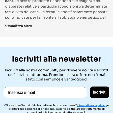
cani
. Le nostre proposte rispondono alle esigenze più
disparate relative a particolari condizioni o a determinate
fasi di vita del cane. Le formule specificatamente pensate
sono indicate per far fronte al fabbisogno energetico del
cane, per assicurare una facile digeribilità e per
Visualizza altro
mantenere invariato il suo stato di salute. Le
crocchette
monoproteiche
cane soddisfano le naturali esigenze,
il
cibo secco ipoallergenico
per cani elude gli
ingredienti allergenici, il cibo secco per cani grain free
(cibo secco per cani senza cerali) rispetta le allergie e le
intolleranze legate a un regime alimentare sbilanciato.
Iscriviti alla newsletter
Scegliere il cibo secco per cani più indicato per il vostro
fido è fondamentale per determinare la sua vitalità.
Iscriviti alla nostra community per ricevere novità e sconti
esclusivi in anteprima. Prendersi cura di loro non è mai
Come scegliere i croccantini per il
stato così semplice e vantaggioso!
tuo fido
Email
Nella scelta delle migliori crocchette per il proprio amico
Iscriviti
peloso occorre innanzitutto tenere conto
dell'età
del
proprio animale e scegliere, a tal proposito, tra
Cliccando su "iscriviti" dichiaro di aver letto e compreso l'
informativa alla privacy
e
crocchette per cuccioli, giovani adulti, adulti e cani
presto il mio consenso alla ricezione, da parte del titolare del trattamento, di
comunicazioni di marketing diretto via e-mail.