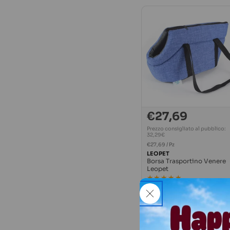
€27,69
Prezzo
normale
Prezzo consigliato al pubblico:
32,29€
PREZZO
Per
€27,69
/
Pz
UNITARIO
LEOPET
Borsa Trasportino Venere
Leopet
★★★★★
★★★★★
Più opzioni disponibili
Consegna prevista in 3-4 giorni
lavorativi