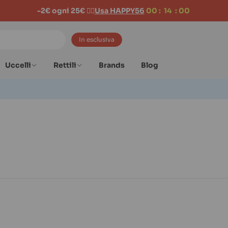
-2€ ogni 25€ 👉🏻
Usa HAPPY56
00
:
14
:
00
In esclusiva
Uccelli
Rettili
Brands
Blog