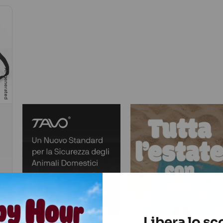
AI-generated
AI-generated
AI-ge
Libera lo sco