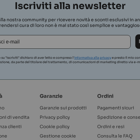
e nuovi ambienti, quello del trasportino dev’essere un ambiente
Iscriviti alla newsletter
un buon prodotto affinchè si crei un ambiente che il gatto potrà
bisogna considerare le dimensioni del proprio micio e quindi si 
i alla nostra community per ricevere novità e sconti esclusivi in a
oloro i quali non amano sostare in ambienti troppo bui e chiusi. 
rendersi cura di loro non è mai stato così semplice e vantaggios
o per gatti morbido, i consigli
su "iscriviti" dichiaro di aver letto e compreso l'
informativa alla privacy
e presto il mio co
ezione, da parte del titolare del trattamento, di comunicazioni di marketing diretto via e-m
i ogni PetLover! Bauzaar ha dedicato un attenta selezione di bor
i per trasportare sempre con voi il vostro amico felino: borse t
ili in confortevoli cucce come
Borsa Trasportino Fast & Easy Cro
à
Garanzie
Ordini
mo
Garanzie sui prodotti
Pagamenti sicuri
oni di vendita
Privacy policy
Spedizione e cons
za clienti
Cookie policy
Ordini e resi
ione
Gestione cookie
Consulta le FAQ