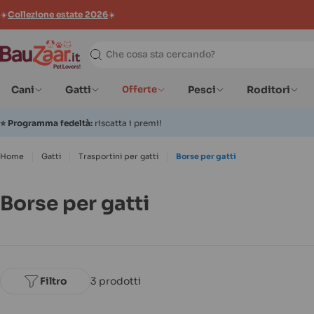
☀️
Collezione estate 2026
☀️
Ricerca
Cani
Gatti
Offerte
Pesci
Roditori
⭐
Programma fedeltà:
riscatta i premi!
Home
Gatti
Trasportini per gatti
Borse per gatti
Borse per gatti
Filtro
3 prodotti