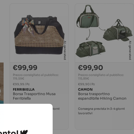
AI-generated
AI-generated
€99,99
€99,90
Prezzo
Prezzo
normale
normale
Prezzo consigliato al pubblico:
Prezzo consigliato al pubblico:
119,59€
115,89€
PREZZO
PREZZO
Per
Per
€99,99
/
Pz
€99,90
/
Pz
UNITARIO
UNITARIO
FERRIBIELLA
CAMON
Borsa Trasportino Musa
Borsa trasportino
Ferribiella
espandibile Hiking Camon
Consegna prevista in 3-4 giorni
Consegna prevista in 3-4 giorni
nerated
lavorativi
lavorativi
nto! 🕊️