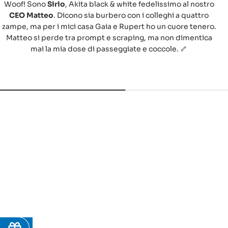
Woof! Sono
Sirio
, Akita black & white fedelissimo al nostro
CEO Matteo
. Dicono sia burbero con i colleghi a quattro
zampe, ma per i mici casa Gaia e Rupert ho un cuore tenero.
Matteo si perde tra prompt e scraping, ma non dimentica
mai la mia dose di passeggiate e coccole. 🦴
13