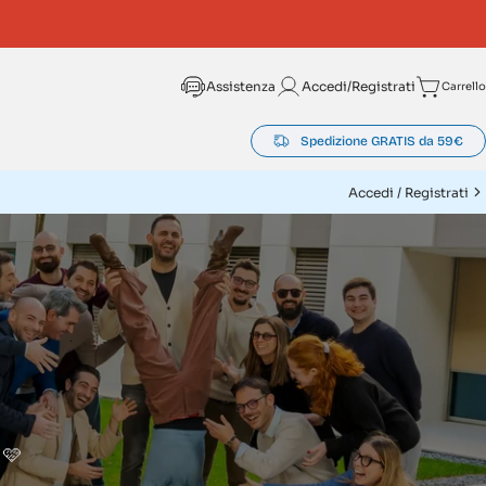
Assistenza
Accedi/Registrati
Carrello
Carrel
Spedizione GRATIS da 59€
Accedi / Registrati
 🩷