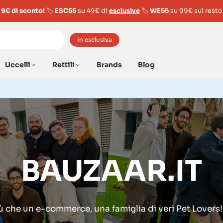
9€ di sconto!
🏷️
ESC55
su 49€ di
esclusive
🏷️
WE55
su 99€ sul resto
In esclusiva
Uccelli
Rettili
Brands
Blog
BAUZAAR.IT
ù che un e-commerce, una famiglia di veri Pet Lovers!