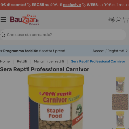
9€ di sconto!
🏷️
ESC55
su 49€ di
esclusive
🏷️
WE55
su 99€ sul resto
Ca
Ricerca
⭐
Programma fedeltà:
riscatta i premi!
Accedi / Registrati
Home
Rettili
Mangimi per rettili
Sera Reptil Professional Carnivor
Sera Reptil Professional Carnivor