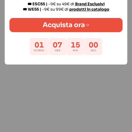
🎟️ ESC55 |
-9€ su 49€ di
Brand Esclusivi
🎟️ WE55 |
-9€ su 99€ di
prodotti in catalogo
Acquista ora
01
07
14
59
GIORNI
ORE
MIN
SEC