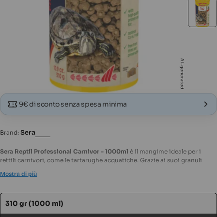
Apri supporto 3 in modalità modale
Apri s
AI-generated
9€ di sconto senza spesa minima
Sera
Brand:
Sera Reptil Professional Carnivor - 1000ml
è il mangime ideale per i
rettili carnivori, come le tartarughe acquatiche. Grazie ai suoi granuli
galleggianti bicolori, offre un'alimentazione bilanciata e ricca di nutrienti
Mostra di più
essenziali per una crescita sana e vigorosa.
Caratteristiche:
Variante
310 gr (1000 ml)
- Granuli galleggianti bicolori per un'alimentazione completa.
esaurita