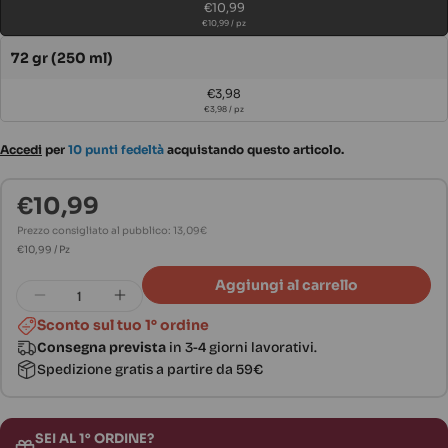
€10,99
- Contiene organismi acquatici come pesce, Gammarus e Krill per
o
€10,99 / pz
proteine di alta qualità.
non
Variante
- Nucleo rosso estruso ricco di vitamine e minerali essenziali.
72 gr (250 ml)
disponibile
esaurita
- Ottimale rapporto calcio/fosforo per ossa e carapace sani.
€3,98
o
€3,98 / pz
- Procedimento a bassa temperatura per preservare sostanze vitali.
non
disponibile
Accedi
per
10 punti fedeltà
acquistando questo articolo.
€10,99
Prezzo
normale
Prezzo consigliato al pubblico: 13,09€
PREZZO
Per
€10,99
/
Pz
UNITARIO
Quantità
Aggiungi al carrello
Diminuisci la quantità per Sera Reptil Profe
Aumenta la quantità per Sera Repti
Sconto sul tuo 1° ordine
Consegna prevista
in 3-4 giorni lavorativi.
Spedizione gratis a partire da 59€
SEI AL 1° ORDINE?