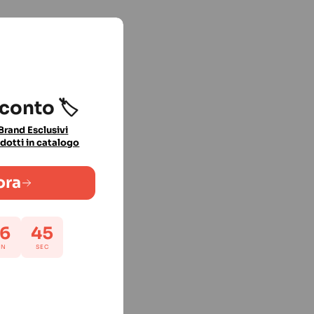
sconto 🏷️
Brand Esclusivi
dotti in catalogo
ora
6
44
IN
SEC