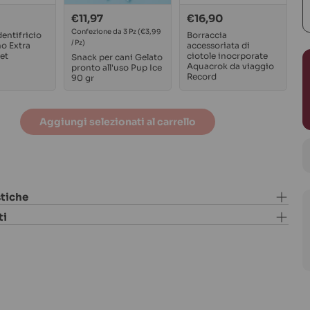
€11,97
€16,90
Prezzo
Prezzo
Prezzo
di
Confezione da 3 Pz
normale
(€3,99
normale
entifricio
Borraccia
/ Pz)
no Extra
accessoriata di
vendita
et
ciotole inocrporate
Snack per cani Gelato
Aquacrok da viaggio
pronto all'uso Pup Ice
Record
90 gr
Aggiungi selezionati al carrello
stiche
ti