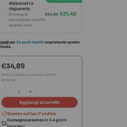
Abbonati e
risparmia
€31,40
€34,89
Consegna
automatica, annulla
AI-generated
AI-generated
quando vuoi
Sconto esclusivo
Consegna ogni mese, 10% di sconto — €31,40
ccedi
per
34 punti fedeltà
acquistando questo
ticolo.
Prezzo
€34,89
normale
Prezzo consigliato al pubblico: 39,99€
PREZZO
Per
€2,91
/
Kg
Quantità
UNITARIO
nnovet per aggiungerlo al carrello
pronto all'uso Pup Ice 90 gr per aggiungerlo al carrello
na Borraccia accessoriata di ciotole inocrporate Aquacrok da via
Diminuisci la quantità per Schesir Dog Adul
Aumenta la quantità per Schesir Do
Aggiungi al carrello
Sconto sul tuo 1° ordine
Consegna prevista
in 3-4 giorni
lavorativi.