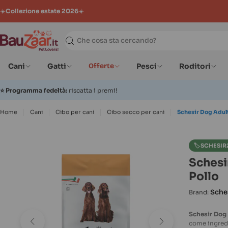
☀️
Collezione estate 2026
☀️
Ricerca
Cani
Gatti
Offerte
Pesci
Roditori
⭐
Programma fedeltà:
riscatta i premi!
Home
Cani
Cibo per cani
Cibo secco per cani
Schesir Dog Adul
🏷️ SCHESIR
Schesi
Pollo
Sche
Brand:
Schesir Dog
come ingredie
Apri supporto 0 in modalità modale
Apri support