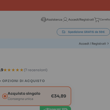
Assistenza
Accedi/Registrati
Carrello
Carrel
Spedizione GRATIS da 59€
Accedi / Registrati
★★★★★
★★★★★
.9
(7 recensioni)
 OPZIONI DI ACQUISTO
Acquisto singolo
€34,89
Consegna unica
modale
Apri supporto 0 in modalità modale
Risparmi 10%