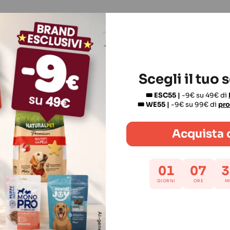
Scegli il tuo 
🎟️ ESC55 |
-9€ su 49€ di
🎟️ WE55 |
-9€ su 99€ di
pro
Acquista 
01
07
3
GIORNI
ORE
M
AI-generated