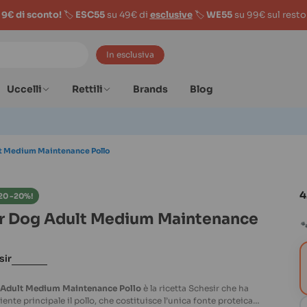
9€ di sconto!
🏷️
ESC55
su 49€ di
esclusive
🏷️
WE55
su 99€ sul resto
In esclusiva
Uccelli
Rettili
Brands
Blog
t Medium Maintenance Pollo
4
20 -20%!
r Dog Adult Medium Maintenance

sir
 Adult Medium Maintenance Pollo
è la ricetta Schesir che ha
nte principale il pollo, che costituisce l’unica fonte proteica
o 1 in modalità modale
Apri supporto 2 in modalità 