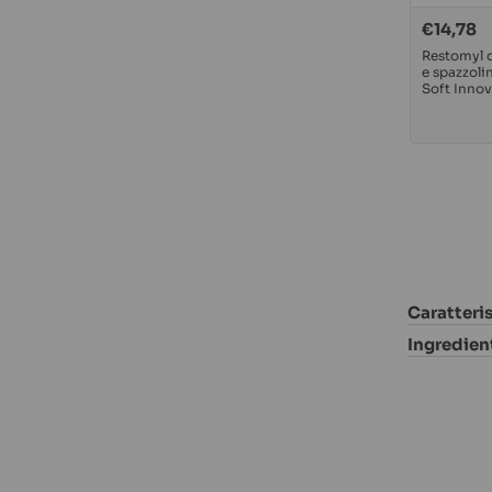
€14,78
Prezzo
normale
Restomyl d
e spazzoli
Soft Innov
Caratteri
Ingredien