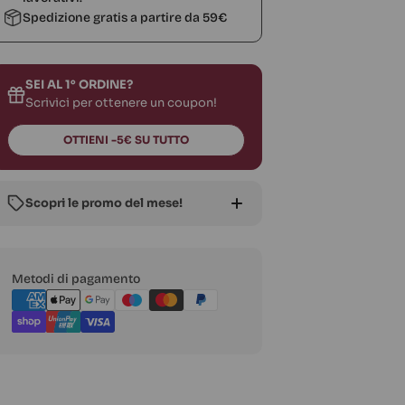
Spedizione gratis a partire da 59€
SEI AL 1° ORDINE?
Scrivici per ottenere un coupon!
OTTIENI -5€ SU TUTTO
Scopri le promo del mese!
🔥
Volantino
:
-30%
su prodotti in
offerta
Metodi
Metodi di pagamento
di
🎟️
Coupon fino a -20%
sui top brand
pagamento
🥫
Promo 3+1
:
prendi 4, paghi 3
✨
-30% sul 2° pezzo
di linee selezionate