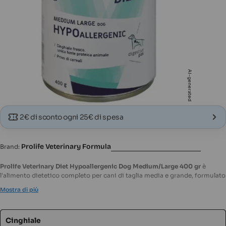
Apri supporto 0 in modalità modale
Apri s
AI-generated
2€ di sconto ogni 25€ di spesa
Prolife Veterinary Formula
Brand:
Prolife Veterinary Diet Hypoallergenic Dog Medium/Large 400 gr
è
l'alimento dietetico completo per cani di taglia media e grande, formulato
per ridurre le intolleranze alimentari. Con cinghiale fresco come unica
Mostra di più
fonte proteica, offre una nutrizione bilanciata e altamente digeribile,
ideale per il benessere del tuo amico a quattro zampe.
Caratteristiche:
Variante
Cinghiale