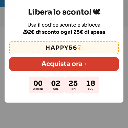
Metodi
Libera lo sconto! 🕊️
Metodi di pagamento
di
pagamento
Usa il codice sconto e sblocca
🎁2€ di sconto ogni 25€ di spesa
HAPPY56
Acquista ora
00
02
25
17
GIORNI
ORE
MIN
SEC