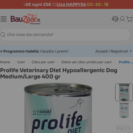
-2€ ogni 25€ 👉🏻
Usa HAPPY56
02
:
25
:
18
Ca
Ricerca
⭐
Programma fedeltà:
riscatta i premi!
Accedi / Registrati
Home
Cani
Cibo per cani
Diete vet cibo umido per cani
Prolife Veterinary Diet Hypoallergenic Dog Medium/Large 400 gr
Prolife Veterinary Diet Hypoallergenic Dog
Medium/Large 400 gr