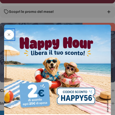
Scopri le promo del mese!
🔥
Volantino
:
-30%
su prodotti in offerta
🎟️
Coupon fino a -20%
sui top brand
🥫
Promo 3+1
:
prendi 4, paghi 3
✨
-30% sul 2° pezzo
di linee selezionate
🎒
-10% extra su tutto
con un accessorio
AI-generated
Caratteristiche
AI-generated
Ingredienti
12