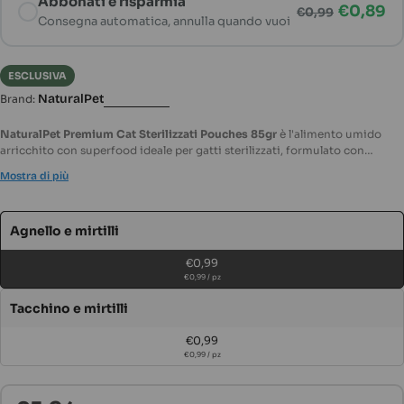
Abbonati e risparmia
€0,89
€0,99
Consegna automatica, annulla quando vuoi
Sconto esclusivo
Consegna ogni mese, 10% di sconto — €0,89
ESCLUSIVA
NaturalPet
Brand:
NaturalPet Premium Cat Sterilizzati Pouches 85gr
è l'alimento umido
arricchito con superfood ideale per gatti sterilizzati, formulato con
ingredienti naturali e selezionati, privi di coloranti, conserventi e aromi
Mostra di più
artificiali. Un perfetto mix tra nutrimento e gusto, che mantiene sotto
controllo il peso del tuo felino.
Variante
Agnello e mirtilli
esaurita
€0,99
o
€0,99 / pz
non
Variante
Tacchino e mirtilli
disponibile
esaurita
€0,99
o
€0,99 / pz
non
disponibile