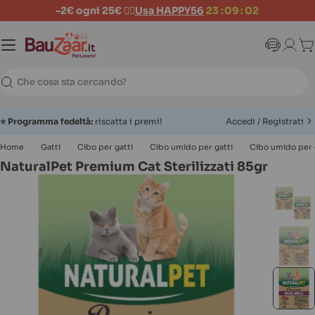
-2€ ogni 25€ 👉🏻
Usa HAPPY56
23
:
09
:
02
Ca
Ricerca
⭐
Programma fedeltà:
riscatta i premi!
Accedi / Registrati
Home
Gatti
Cibo per gatti
Cibo umido per gatti
Cibo umido per ga
NaturalPet Premium Cat Sterilizzati 85gr