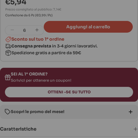
€5,94
Prezzo
normale
Prezzo consigliato al pubblico: 7,14€
Confezione da 6 Pz
(€0,99 / Pz)
Quantità
Aggiungi al carrello
Diminuisci la quantità per NaturalPet Premi
Aumenta la quantità per NaturalPet
Sconto sul tuo 1° ordine
Consegna prevista
in 3-4 giorni lavorativi.
Spedizione gratis a partire da 59€
SEI AL 1° ORDINE?
Scrivici per ottenere un coupon!
OTTIENI -5€ SU TUTTO
Scopri le promo del mese!
🔥
Volantino
:
-30%
su prodotti in offerta
Caratteristiche
🎟️
Coupon fino a -20%
sui top brand