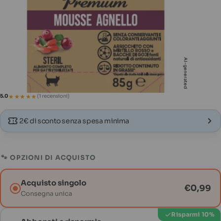
Apri supporto 2 in modalità modale
Apri s
AI-generated
★★★★★
★★★★★
5.0
(1 recensioni)
2€ di sconto senza spesa minima
🐾 OPZIONI DI ACQUISTO
Acquisto singolo
€0,99
Consegna unica
Risparmi 10%