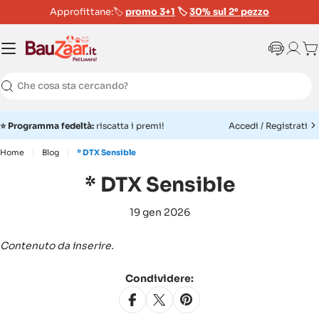
Approfittane:🏷️
promo 3+1
🏷️
30% sul 2° pezzo
Ca
Ricerca
⭐
Programma fedeltà:
riscatta i premi!
Accedi / Registrati
Home
Blog
* DTX Sensible
* DTX Sensible
19 gen 2026
Contenuto da inserire.
Condividere: