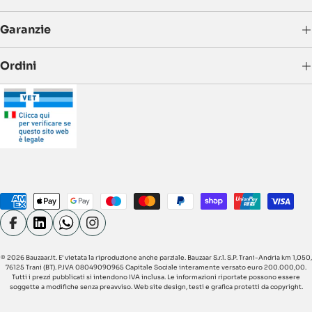
Garanzie
Ordini
Metodi
di
pagamento
Facebook
Linkedin
Whatsapp
Instagram
© 2026
Bauzaar.it
. E’ vietata la riproduzione anche parziale. Bauzaar S.r.l. S.P. Trani-Andria km 1,050,
76125 Trani (BT). P.IVA 08049090965 Capitale Sociale interamente versato euro 200.000,00.
Tutti i prezzi pubblicati si intendono IVA inclusa. Le informazioni riportate possono essere
soggette a modifiche senza preavviso. Web site design, testi e grafica protetti da copyright.